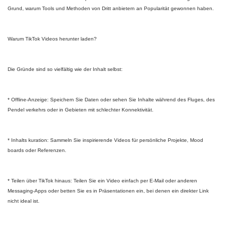
Grund, warum Tools und Methoden von Dritt anbietern an Popularität gewonnen haben.
Warum TikTok Videos herunter laden?
Die Gründe sind so vielfältig wie der Inhalt selbst:
* Offline-Anzeige: Speichern Sie Daten oder sehen Sie Inhalte während des Fluges, des
Pendel verkehrs oder in Gebieten mit schlechter Konnektivität.
* Inhalts kuration: Sammeln Sie inspirierende Videos für persönliche Projekte, Mood
boards oder Referenzen.
* Teilen über TikTok hinaus: Teilen Sie ein Video einfach per E-Mail oder anderen
Messaging-Apps oder betten Sie es in Präsentationen ein, bei denen ein direkter Link
nicht ideal ist.