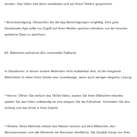
senden. Das Video wird dann verarbeitet und auf Ihrem Telefon gespeichert.
* Berücksichtigung: Überprüfen Sie die App-Berechtigungen sorgfältig. Eine gute
Downloader-App sollte nur Zugriff auf Ihren Medien speicher erfordern, um die herunter
geladene Datei zu speichern.
#3. Bildschirm aufnahme (Ein universeller Fallback)
In Situationen, in denen andere Methoden nicht realisierbar sind, ist der integrierte
Bildschirms ch reiber Ihres Geräts eine zuverlässige, wenn auch weniger elegante Lösung.
* How-to: Öffnen Sie einfach das TikTok-Video, starten Sie Ihren Bildschirm rekorder,
spielen Sie das Video vollständig ab und stoppen Sie die Aufnahme. Schneiden Sie den
Anfang und das Ende in Ihrer Galerie.
* Hinweis: Diese Methode erfasst das Wasser zeichen auf dem Bildschirm, den
Benutzernamen und alle Elemente der Benutzer oberfläche. Die Qualität hängt von Ihrer