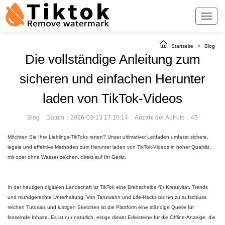
Startseite
>
Blog
Die vollständige Anleitung zum
sicheren und einfachen Herunter
laden von TikTok-Videos
Blog
Datum：2026-03-13 17:15:14
Anzahl der Aufrufe：43
Möchten Sie Ihre Lieblings-TikToks retten? Unser ultimativer Leitfaden umfasst sichere,
legale und effektive Methoden zum Herunter laden von TikTok-Videos in hoher Qualität,
mit oder ohne Wasser zeichen, direkt auf Ihr Gerät.
In der heutigen digitalen Landschaft ist TikTok eine Drehscheibe für Kreativität, Trends
und mundgerechte Unterhaltung. Von Tanzwahn und Life-Hacks bis hin zu aufschluss
reichen Tutorials und lustigen Sketchen ist die Plattform eine ständige Quelle für
fesselnde Inhalte. Es ist nur natürlich, einige dieser Edelsteine für die Offline-Anzeige, die