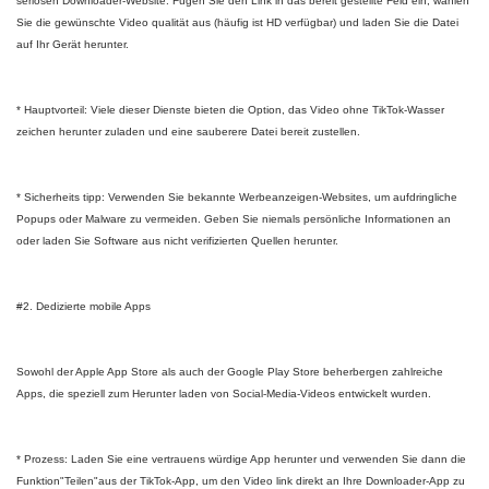
seriösen Downloader-Website. Fügen Sie den Link in das bereit gestellte Feld ein, wählen
Sie die gewünschte Video qualität aus (häufig ist HD verfügbar) und laden Sie die Datei
auf Ihr Gerät herunter.
* Hauptvorteil: Viele dieser Dienste bieten die Option, das Video ohne TikTok-Wasser
zeichen herunter zuladen und eine sauberere Datei bereit zustellen.
* Sicherheits tipp: Verwenden Sie bekannte Werbeanzeigen-Websites, um aufdringliche
Popups oder Malware zu vermeiden. Geben Sie niemals persönliche Informationen an
oder laden Sie Software aus nicht verifizierten Quellen herunter.
#2. Dedizierte mobile Apps
Sowohl der Apple App Store als auch der Google Play Store beherbergen zahlreiche
Apps, die speziell zum Herunter laden von Social-Media-Videos entwickelt wurden.
* Prozess: Laden Sie eine vertrauens würdige App herunter und verwenden Sie dann die
Funktion"Teilen"aus der TikTok-App, um den Video link direkt an Ihre Downloader-App zu