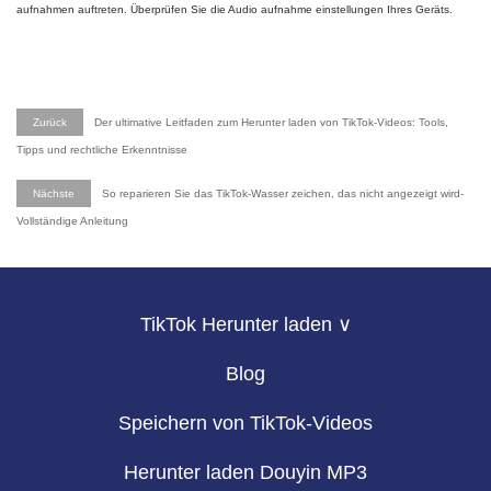
aufnahmen auftreten. Überprüfen Sie die Audio aufnahme einstellungen Ihres Geräts.
Zurück
Der ultimative Leitfaden zum Herunter laden von TikTok-Videos: Tools,
Tipps und rechtliche Erkenntnisse
Nächste
So reparieren Sie das TikTok-Wasser zeichen, das nicht angezeigt wird-
Vollständige Anleitung
TikTok Herunter laden ∨
Blog
Speichern von TikTok-Videos
Herunter laden Douyin MP3