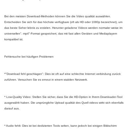
Bei den meisten Download-Methoden können Sie die Video qualität auswählen.
Entscheiden Sie sich für das höchste verfügbare (oft als HD oder 1080p bezeichnet), um
das beste Seher lebnis zu erzielen. Herunter geladene Videos werden normaler weise im
universellen". mp4"-Format gespeichert, das mit fast allen Geräten und Mediaplayern
kompatibel ist.
Fehlersuche bei häufigen Problemen
*"Download fehl geschlagen": Dies ist oft auf eine schlechte Internet verbindung zurück
zuführen. Versuchen Sie es erneut in einem stabilen Netzwerk.
* Low-Quality Video: Stellen Sie sicher, dass Sie die HD-Option in Ihrem Downloader-Tool
ausgewählt haben. Die ursprüngliche Upload qualität des Quell videos wirkt sich ebenfalls
darauf aus.
* Audio fehlt: Dies ist bei dedizierten Tools selten, kann jedoch bei einigen Bildschirm