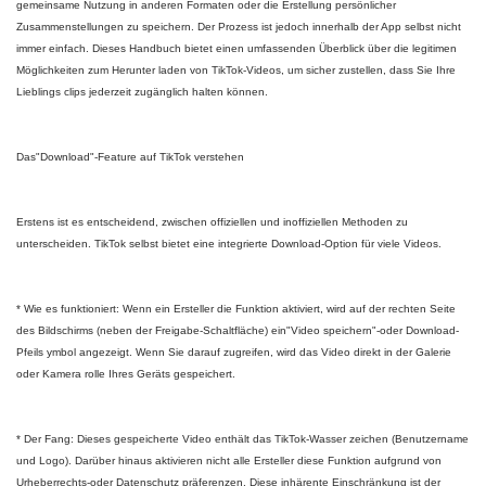
gemeinsame Nutzung in anderen Formaten oder die Erstellung persönlicher
Zusammenstellungen zu speichern. Der Prozess ist jedoch innerhalb der App selbst nicht
immer einfach. Dieses Handbuch bietet einen umfassenden Überblick über die legitimen
Möglichkeiten zum Herunter laden von TikTok-Videos, um sicher zustellen, dass Sie Ihre
Lieblings clips jederzeit zugänglich halten können.
Das"Download"-Feature auf TikTok verstehen
Erstens ist es entscheidend, zwischen offiziellen und inoffiziellen Methoden zu
unterscheiden. TikTok selbst bietet eine integrierte Download-Option für viele Videos.
* Wie es funktioniert: Wenn ein Ersteller die Funktion aktiviert, wird auf der rechten Seite
des Bildschirms (neben der Freigabe-Schaltfläche) ein"Video speichern"-oder Download-
Pfeils ymbol angezeigt. Wenn Sie darauf zugreifen, wird das Video direkt in der Galerie
oder Kamera rolle Ihres Geräts gespeichert.
* Der Fang: Dieses gespeicherte Video enthält das TikTok-Wasser zeichen (Benutzername
und Logo). Darüber hinaus aktivieren nicht alle Ersteller diese Funktion aufgrund von
Urheberrechts-oder Datenschutz präferenzen. Diese inhärente Einschränkung ist der