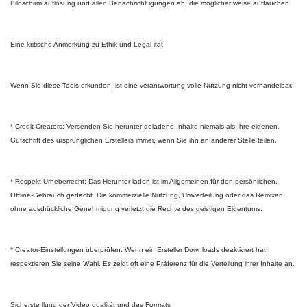
Bildschirm auflösung und allen Benachricht igungen ab, die möglicher weise auftauchen.
Eine kritische Anmerkung zu Ethik und Legal ität
Wenn Sie diese Tools erkunden, ist eine verantwortung volle Nutzung nicht verhandelbar.
* Credit Creators: Versenden Sie herunter geladene Inhalte niemals als Ihre eigenen.
Gutschrift des ursprünglichen Erstellers immer, wenn Sie ihn an anderer Stelle teilen.
* Respekt Urheberrecht: Das Herunter laden ist im Allgemeinen für den persönlichen,
Offline-Gebrauch gedacht. Die kommerzielle Nutzung, Umverteilung oder das Remixen
ohne ausdrückliche Genehmigung verletzt die Rechte des geistigen Eigentums.
* Creator-Einstellungen überprüfen: Wenn ein Ersteller Downloads deaktiviert hat,
respektieren Sie seine Wahl. Es zeigt oft eine Präferenz für die Verteilung ihrer Inhalte an.
Sicherste llung der Video qualität und des Formats