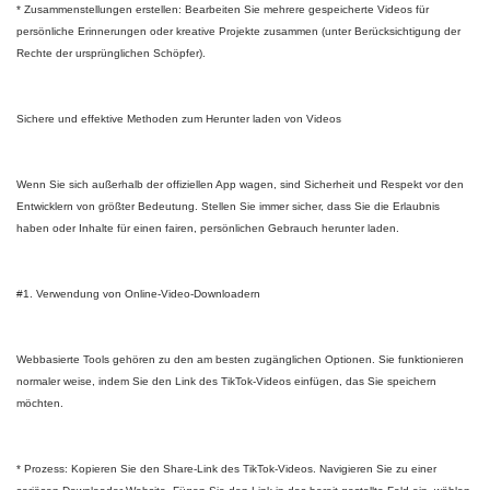
* Zusammenstellungen erstellen: Bearbeiten Sie mehrere gespeicherte Videos für
persönliche Erinnerungen oder kreative Projekte zusammen (unter Berücksichtigung der
Rechte der ursprünglichen Schöpfer).
Sichere und effektive Methoden zum Herunter laden von Videos
Wenn Sie sich außerhalb der offiziellen App wagen, sind Sicherheit und Respekt vor den
Entwicklern von größter Bedeutung. Stellen Sie immer sicher, dass Sie die Erlaubnis
haben oder Inhalte für einen fairen, persönlichen Gebrauch herunter laden.
#1. Verwendung von Online-Video-Downloadern
Webbasierte Tools gehören zu den am besten zugänglichen Optionen. Sie funktionieren
normaler weise, indem Sie den Link des TikTok-Videos einfügen, das Sie speichern
möchten.
* Prozess: Kopieren Sie den Share-Link des TikTok-Videos. Navigieren Sie zu einer