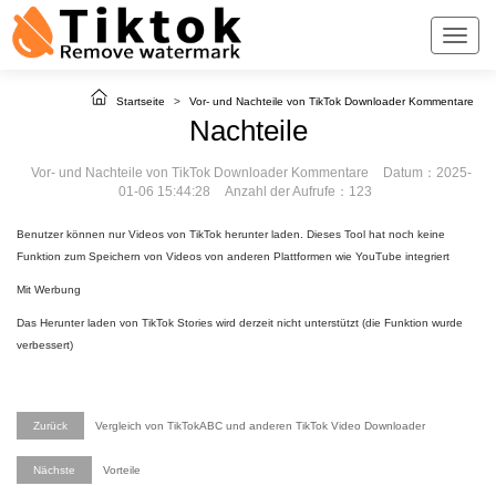
Startseite
>
Vor- und Nachteile von TikTok Downloader Kommentare
Nachteile
Vor- und Nachteile von TikTok Downloader Kommentare
Datum：2025-
01-06 15:44:28
Anzahl der Aufrufe：123
Benutzer können nur Videos von TikTok herunter laden. Dieses Tool hat noch keine
Funktion zum Speichern von Videos von anderen Plattformen wie YouTube integriert
Mit Werbung
Das Herunter laden von TikTok Stories wird derzeit nicht unterstützt (die Funktion wurde
verbessert)
Zurück
Vergleich von TikTokABC und anderen TikTok Video Downloader
Nächste
Vorteile